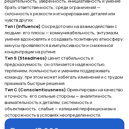
решительность, уверенность, инициативность и умение
брать ответственность; среди ограничений —
склонность к резкости и игнорированию деталей или
чувств других.
Тип I (Influence)
Сосредоточен на взаимодействии с
людьми: его плюсы — коммуникабельность, энтузиазм,
умение вдохновлять и создавать позитивную атмосферу;
минусы проявляются в импульсивности и сниженной
концентрации на рутине.
Тип S (Steadiness)
Ценит стабильность и
предсказуемость: он отличается надёжностью,
терпением, лояльностью и умением поддерживать
команду; при этом может избегать изменений и с трудом
принимать быстрые решения.
Тип C (Conscientiousness)
Ориентирован на качество
и точность: его сильные стороны — аналитичность,
внимательность к деталям, системность и
объективность; слабые — излишний перфекционизм и
осторожность в условиях неопределенности.