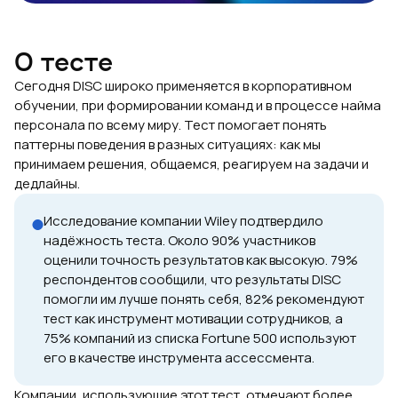
О тесте
Сегодня DISC широко применяется в корпоративном
обучении, при формировании команд и в процессе найма
персонала по всему миру. Тест помогает понять
паттерны поведения в разных ситуациях: как мы
принимаем решения, общаемся, реагируем на задачи и
дедлайны.
Исследование компании Wiley подтвердило
надёжность теста. Около 90% участников
оценили точность результатов как высокую. 79%
респондентов сообщили, что результаты DISC
помогли им лучше понять себя, 82% рекомендуют
тест как инструмент мотивации сотрудников, а
75% компаний из списка Fortune 500 используют
его в качестве инструмента ассессмента.
Компании, использующие этот тест, отмечают более