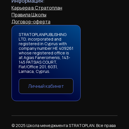
Информация:
Карьера в Стратоплан
Правила Школы
Договор-оферта
STRATOPLANPUBLISHING
LTD, incorporated and
registered in Cyprus with
company number HE 409261
whose registered office is
at Agias Faneromenis, 143-
145 PATSIAS COURT,
Flat/Office 201, 6031,
Larnaca, Cyprus.
Личный кабинет
© 2025 Школа менеджмента STRATOPLAN. Все права