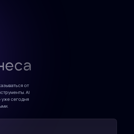
неса
казываться от
струменты. AI
о уже сегодня
ыми.