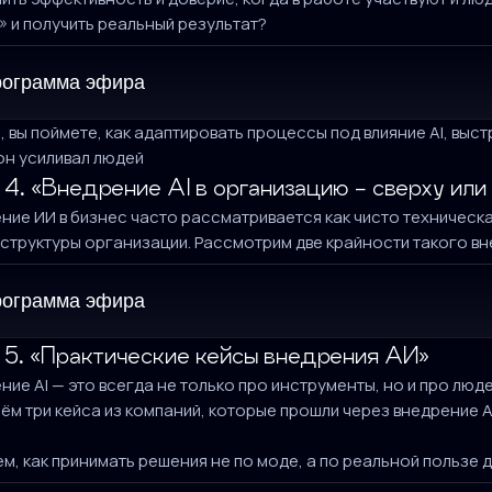
I» и получить реальный результат?
ограмма эфира
е, вы поймете, как адаптировать процессы под влияние AI, выс
он усиливал людей
4. «Внедрение AI в организацию - сверху или
ние ИИ в бизнес часто рассматривается как чисто техническа
 структуры организации. Рассмотрим две крайности такого вне
ограмма эфира
 5. «Практические кейсы внедрения АИ»
ние AI — это всегда не только про инструменты, но и про люд
ём три кейса из компаний, которые прошли через внедрение AI
м, как принимать решения не по моде, а по реальной пользе д