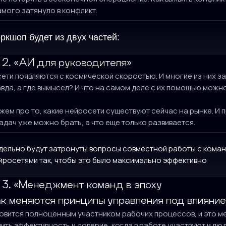
амого затянуло в конфликт.
ркшоп будет из двух частей:
 2. «АИ для руководителя»
ети появляются с космической скоростью. И многие из них за
авда, а где вымысел? И что на самом деле с их помощью можн
жем про то, какие нейросети существуют сейчас на рынке. И п
задач уже можно брать, а что еще только развивается.
дельно будут затронуты вопросы совместной работы с команд
йросетями так, чтобы это было максимально эффективно
 3. «Менеджмент команд в эпоху
ак меняются принципы управления под влияние
новится полноценным участником рабочих процессов, и это м
ить эффективность и доверие, когда в работе участвуют и люд