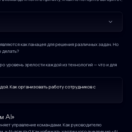
являются как панацея для решения различных задач. Но
о делать?
ро уровень зрелости каждой из технологий — что и для
ой. Как организовать работу сотрудников с
м AI»
еняет управление командами. Как руководителю
и, и AI-агенты? Как избежать хаотичного внедрения «AI