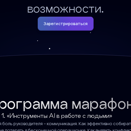
возможности.
Зарегистрироваться
рограмма марафо
1. «Инструменты AI в работе с людьми»
я боль руководителя – коммуникация. Как эффективно собира
не потерять в бесконечной операционке. Как выявить конфликт 