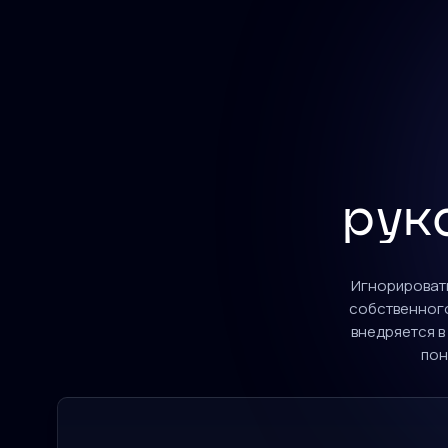
рук
Игнорировать
собственного
внедряется в
пон