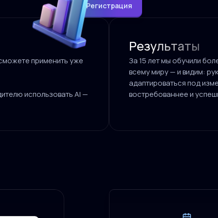
Регистрация
Результаты
ы сможете применить уже
За 15 лет мы обучили бо
всему миру — и видим: р
адаптироваться под изме
дителю использовать AI —
востребованнее и успеш