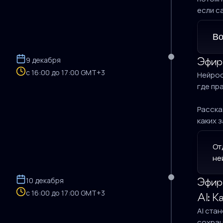
если с
Во
9 декабря
Эфир
с 16:00 до 17:00 GMT+3
Нейрос
где пр
Расска
каких 
От
не
10 декабря
Эфир
с 16:00 до 17:00 GMT+3
AI: К
AI ста
сохран