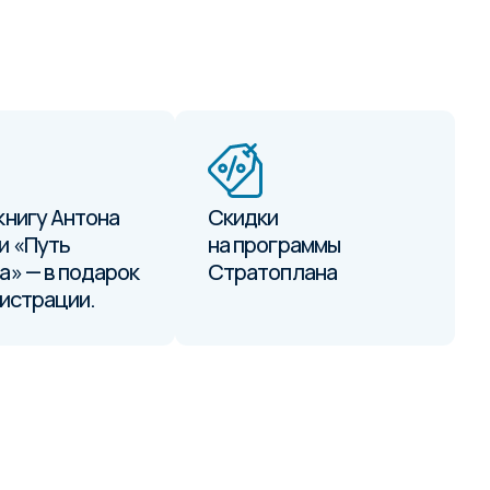
книгу Антона
Скидки
и «Путь
на программы
а» — в подарок
Стратоплана
гистрации.