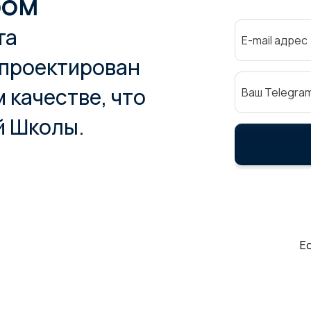
ром
та
спроектирован
 качестве, что
й Школы.
Е