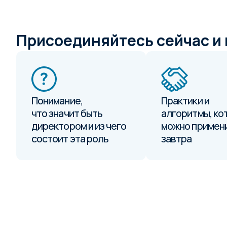
Присоединяйтесь сейчас и 
Понимание,
Практики и
что значит быть
алгоритмы, ко
директором и из чего
можно примен
состоит эта роль
завтра