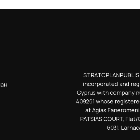
STRATOPLANPUBLISH
incorporated and reg
лан
Cyprus with company 
409261 whose registered
at Agias Faneromeni
PATSIAS COURT, Flat/O
6031, Larnac