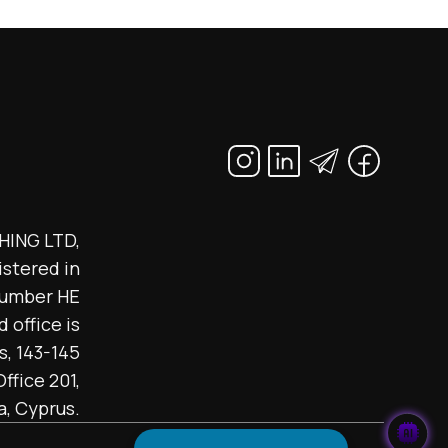
ING LTD,
istered in
number HE
 office is
s, 143-145
ffice 201,
a, Cyprus.