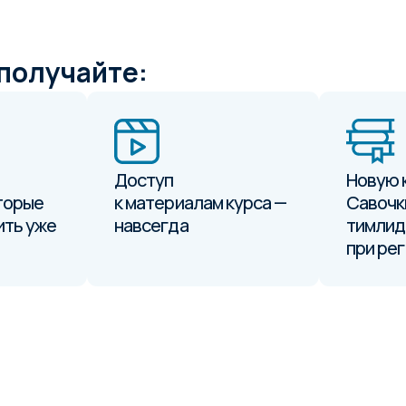
получайте:
Доступ
Новую 
торые
к материалам курса —
Савочк
ить уже
навсегда
тимлид
при ре