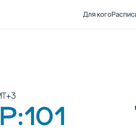
Для кого
Распис
MT+3
Р:101